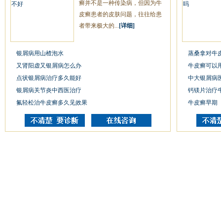
癣并不是一种传染病，但因为牛
皮癣患者的皮肤问题，往往给患
者带来极大的...
[详细]
银屑病用山楂泡水
蒸桑拿对牛
又肾阳虚又银屑病怎么办
牛皮癣可以
点状银屑病治疗多久能好
中大银屑病
银屑病关节炎中西医治疗
钙镁片治疗
氟轻松治牛皮癣多久见效果
牛皮癣早期