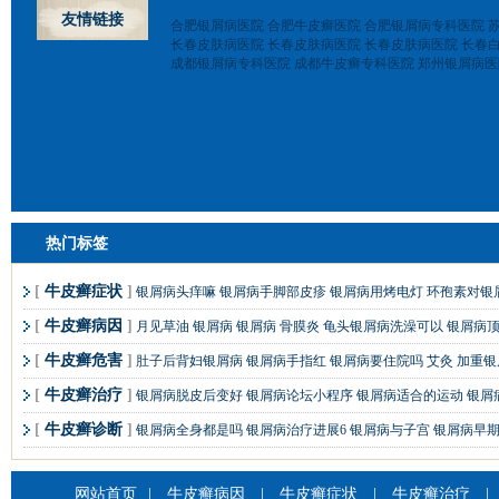
友情链接
合肥银屑病医院
合肥牛皮癣医院
合肥银屑病专科医院
长春皮肤病医院
长春皮肤病医院
长春皮肤病医院
长春
成都银屑病专科医院
成都牛皮癣专科医院
郑州银屑病医
热门标签
[
牛皮癣症状
]
银屑病头痒嘛
银屑病手脚部皮疹
银屑病用烤电灯
环孢素对银
[
牛皮癣病因
]
月见草油 银屑病
银屑病 骨膜炎
龟头银屑病洗澡可以
银屑病
[
牛皮癣危害
]
肚子后背妇银屑病
银屑病手指红
银屑病要住院吗
艾灸 加重
[
牛皮癣治疗
]
银屑病脱皮后变好
银屑病论坛小程序
银屑病适合的运动
银屑
[
牛皮癣诊断
]
银屑病全身都是吗
银屑病治疗进展6
银屑病与子宫
银屑病早
网站首页
|
牛皮癣病因
|
牛皮癣症状
|
牛皮癣治疗
|