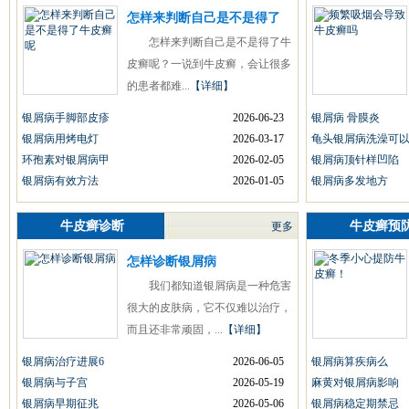
怎样来判断自己是不是得了
怎样来判断自己是不是得了牛
皮癣呢？一说到牛皮癣，会让很多
的患者都难...
【详细】
银屑病手脚部皮疹
2026-06-23
银屑病 骨膜炎
银屑病用烤电灯
2026-03-17
龟头银屑病洗澡可
环孢素对银屑病甲
2026-02-05
银屑病顶针样凹陷
银屑病有效方法
2026-01-05
银屑病多发地方
牛皮癣诊断
牛皮癣预
更多
怎样诊断银屑病
我们都知道银屑病是一种危害
很大的皮肤病，它不仅难以治疗，
而且还非常顽固，...
【详细】
银屑病治疗进展6
2026-06-05
银屑病算疾病么
银屑病与子宫
2026-05-19
麻黄对银屑病影响
银屑病早期征兆
2026-05-06
银屑病稳定期禁忌