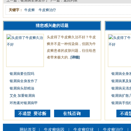
上一篇：
银屑病全身发作了
下一篇：
返回列表
关键字：
牛皮癣
牛皮癣治疗
猜您感兴趣的话题
头皮得了牛皮癣久治不好？牛皮
癣并不是一种传染病，但因为牛
皮癣患者的皮肤问题，往往给患
者带来极大的...
[详细]
银屑病要住院吗
银屑病全身
银屑病全身发作了
银屑病累及
银屑病头部精油
银屑病吴清
艾灸 加重银屑病
银屑病扩散
环孢素对银屑病甲
银屑病手指
网站首页
|
牛皮癣病因
|
牛皮癣症状
|
牛皮癣治疗
|