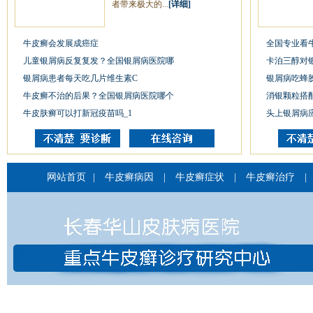
者带来极大的...
[详细]
牛皮癣会发展成癌症
全国专业看
儿童银屑病反复复发？全国银屑病医院哪
卡泊三醇对
银屑病患者每天吃几片维生素C
银屑病吃蜂
牛皮癣不治的后果？全国银屑病医院哪个
消银颗粒搭
牛皮肤癣可以打新冠疫苗吗_1
头上银屑病
网站首页
|
牛皮癣病因
|
牛皮癣症状
|
牛皮癣治疗
|