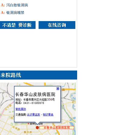
A:
泻白散银屑病
A:
银屑病嘴禁