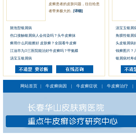
皮癣患者的皮肤问题，往往给患
者带来极大的...
[详细]
脓泡型银屑病
汤宝玉银屑
伤口接触银屑病人会传染吗？头牛皮癣抹
角膜性银屑
癣用什么药能擦好 皮肤癣？全国看牛皮癣
头皮银屑病
江油市九O三医院能治好牛皮癣吗？甲氨蝶
钱癣图片？
汤宝玉银屑病
银屑病对寿
网站首页
|
牛皮癣病因
|
牛皮癣症状
|
牛皮癣治疗
|