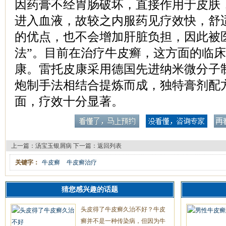
因药膏不经胃肠破坏，直接作用于皮肤
进入血液，故较之内服药见疗效快，舒
的优点，也不会增加肝脏负担，因此被
法”。目前在治疗牛皮癣，这方面的临
康。雷托皮康采用德国先进纳米微分子
炮制手法相结合提炼而成，独特膏剂配
面，疗效十分显著。
上一篇：
汤宝玉银屑病
下一篇：
返回列表
关键字：
牛皮癣
牛皮癣治疗
猜您感兴趣的话题
头皮得了牛皮癣久治不好？牛皮
癣并不是一种传染病，但因为牛